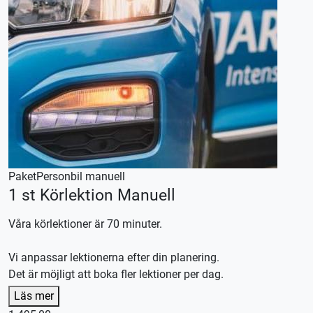
Paket
Personbil manuell
1 st Körlektion Manuell
Våra körlektioner är 70 minuter.
Vi anpassar lektionerna efter din planering.
Det är möjligt att boka fler lektioner per dag.
Denna körlektion utförs med en manuellt växlad bil,
Läs mer
körkortstillstånd krävs.