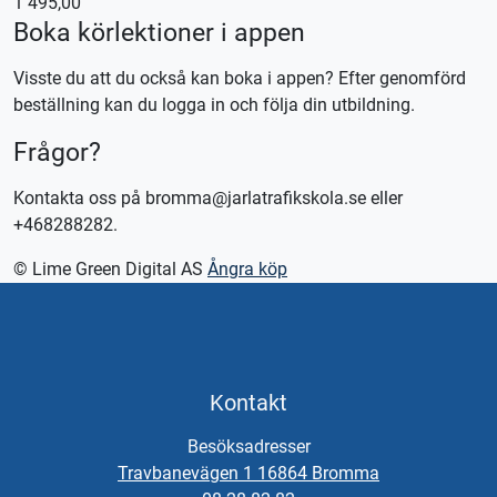
1 495,00
Boka körlektioner i appen
Kontakta oss för bokning eller logga in på appen TABS Elev
alternativt tctabs.se.
Visste du att du också kan boka i appen? Efter genomförd
Vid önskemål om betalning via faktura, vänligen kontakta
beställning kan du logga in och följa din utbildning.
trafikskolan så hjälper vi er.
Frågor?
Kontakta oss på bromma@jarlatrafikskola.se eller
+468288282.
© Lime Green Digital AS
Ångra köp
Kontakt
Besöksadresser
Travbanevägen 1 16864 Bromma